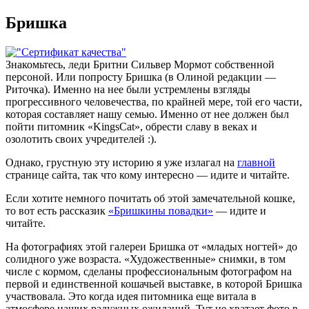
Бришка
Знакомьтесь, леди Бритни Сильвер Мормот собственной
персоной. Или попросту Бришка (в Олиной редакции —
Риточка). Именно на нее были устремлены взгляды
прогрессивного человечества, по крайней мере, той его части,
которая составляет нашу семью. Именно от нее должен был
пойти питомник «KingsCat», обрести славу в веках и
озолотить своих учредителей :).
Однако, грустную эту историю я уже излагал на
главной
странице сайта, так что кому интересно — идите и читайте.
Если хотите немного почитать об этой замечательной кошке,
то вот есть рассказик
«Бришкины повадки»
— идите и
читайте.
На фотографиях этой галереи Бришка от «младых ногтей» до
солидного уже возраста. «Художественные» снимки, в том
числе с кормом, сделаны профессиональным фотографом на
первой и единственной кошачьей выставке, в которой Бришка
участвовала. Это когда идея питомника еще витала в
атмосфере наших радужных ожиданий. Тут не хватает фото в