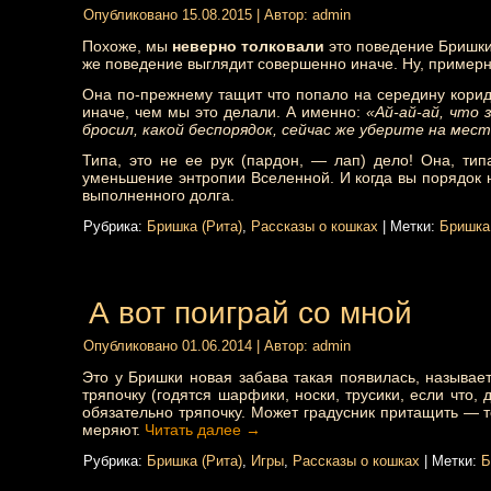
Опубликовано
15.08.2015
|
Автор:
admin
Похоже, мы
неверно толковали
это поведение Бришки
же поведение выглядит совершенно иначе. Ну, примерн
Она по-прежнему тащит что попало на середину коридо
иначе, чем мы это делали. А именно:
«Ай-ай-ай, что 
бросил, какой беспорядок, сейчас же уберите на мест
Типа, это не ее рук (пардон, — лап) дело! Она, тип
уменьшение энтропии Вселенной. И когда вы порядок н
выполненного долга.
Рубрика:
Бришка (Рита)
,
Рассказы о кошках
|
Метки:
Бришка 
А вот поиграй со мной
Опубликовано
01.06.2014
|
Автор:
admin
Это у Бришки новая забава такая появилась, называе
тряпочку (годятся шарфики, носки, трусики, если что,
обязательно тряпочку. Может градусник притащить — 
меряют.
Читать далее
→
Рубрика:
Бришка (Рита)
,
Игры
,
Рассказы о кошках
|
Метки:
Б