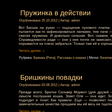
Пружинка в действии
Опубликовано
25.10.2012
|
Автор:
admin
Вот Баська на руках — ощущение пухового платка.
пытается как-то зафиксироваться лапками, тем паче 
сжатая пружинка. И довольно сильная. Вот, скажем, н
Справедливости ради — они у нее почти не закисают, 
порывается на плечо забраться. Только там ей и хорош
Читать далее
→
Рубрика:
Бришка (Рита)
,
Рассказы о кошках
|
Метки:
Безопа
Бришкины повадки
Опубликовано
03.08.2012
|
Автор:
admin
Прежде всего, Бритни Сильвер Мормот (для друзей —
смысле послушная кошка. Зовет Оля — она идет. Зов
подходит и точит. Как правило. Еще — позволяет тис
замечательные качества прощаем мы ей весь ее тщате
Читать далее
→