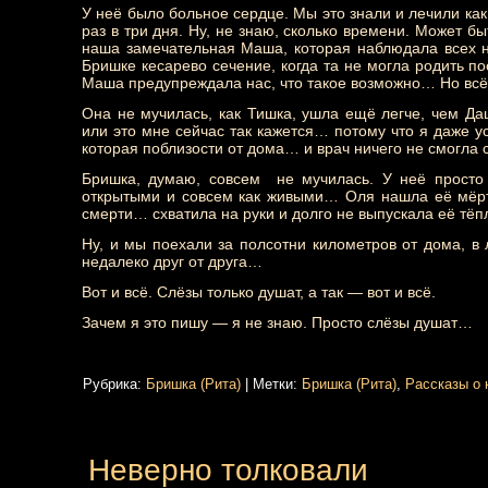
У неё было больное сердце. Мы это знали и лечили ка
раз в три дня. Ну, не знаю, сколько времени. Может 
наша замечательная Маша, которая наблюдала всех н
Бришке кесарево сечение, когда та не могла родить п
Маша предупреждала нас, что такое возможно… Но всё 
Она не мучилась, как Тишка, ушла ещё легче, чем Да
или это мне сейчас так кажется… потому что я даже ус
которая поблизости от дома… и врач ничего не смогла
Бришка, думаю, совсем не мучилась. У неё просто о
открытыми и совсем как живыми… Оля нашла её мёртв
смерти… схватила на руки и долго не выпускала её тё
Ну, и мы поехали за полсотни километров от дома, в
недалеко друг от друга…
Вот и всё. Слёзы только душат, а так — вот и всё.
Зачем я это пишу — я не знаю. Просто слёзы душат…
Рубрика:
Бришка (Рита)
|
Метки:
Бришка (Рита)
,
Рассказы о 
Неверно толковали